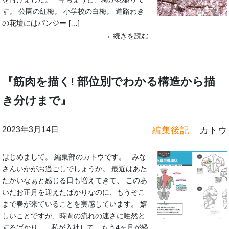
す。 公園の紅梅。 小学校の白梅。 道路わき
の花壇にはパンジー […]
→ 続きを読む
『筋肉を描く! 部位別でわかる構造から描
き分けまで』
2023年3月14日
編集後記
カトウ
はじめまして。 編集部のカトウです。 みな
さんいかがお過ごしでしょうか。 最近はあた
たかいなぁと感じる日も増えてきて、 このあ
いだお正月を迎えたばかりなのに、もうそこ
まで春が来ていることを実感しています。 嬉
しいことですが、時間の流れの速さに唖然と
するばかり。 私が入社して、もう4ヶ月が経