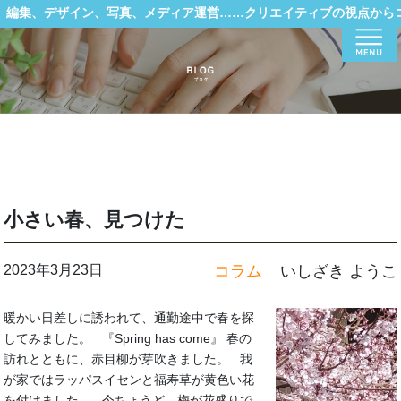
編集、デザイン、写真、メディア運営……クリエイティブの視点から
Menu
小さい春、見つけた
2023年3月23日
コラム
いしざき ようこ
暖かい日差しに誘われて、通勤途中で春を探
してみました。 『Spring has come』 春の
訪れとともに、赤目柳が芽吹きました。 我
が家ではラッパスイセンと福寿草が黄色い花
を付けました。 今ちょうど、梅が花盛りで